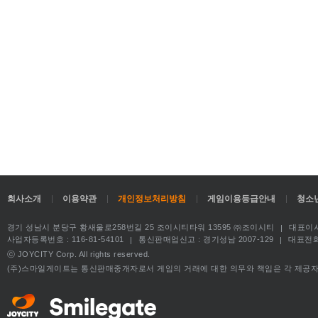
회사소개
이용약관
개인정보처리방침
게임이용등급안내
청소
경기 성남시 분당구 황새울로258번길 25 조이시티타워 13595 ㈜조이시티
대표이사
사업자등록번호 : 116-81-54101
통신판매업신고 : 경기성남 2007-129
대표전화 : 
ⓒ JOYCITY Corp. All rights reserved.
(주)스마일게이트는 통신판매중개자로서 게임의 거래에 대한 의무와 책임은 각 제공자