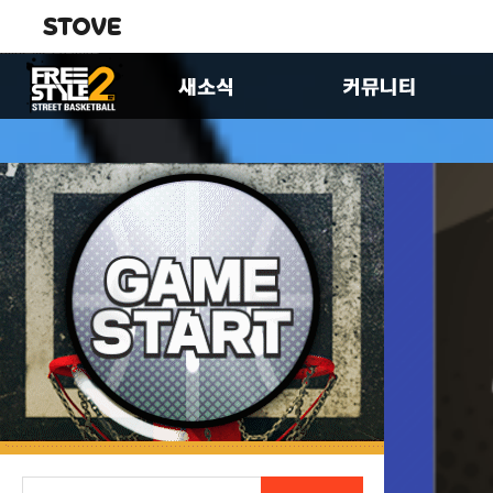
공지사항
자유게시판
업데이트
유저공략실
이벤트
이미지게시판
FS2스토리
제안합니다
패치노트
팬아트게시판
크루 홍보 게시판