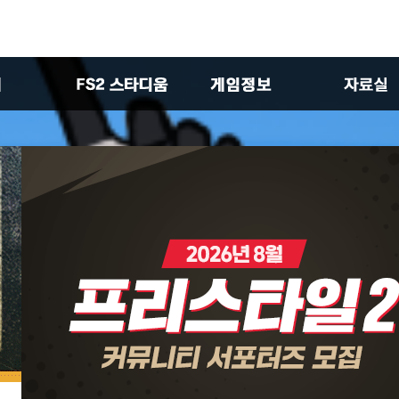
판
대회
초보자 가이드
공식 이미
실
테스트 서버
확률형아이템 소개
시판
스패셜 카드 안내
다
시판
 게시판