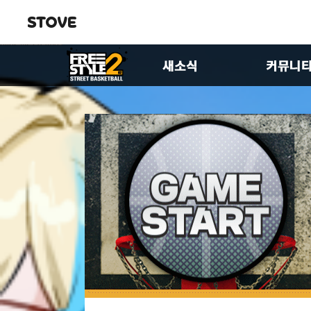
공지사항
자유게시
업데이트
유저공략
이벤트
이미지게
FS2스토리
제안합니
패치노트
팬아트게
크루 홍보