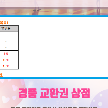
목록]
면]