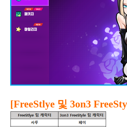
[FreeStlye 및 3on3 Fre