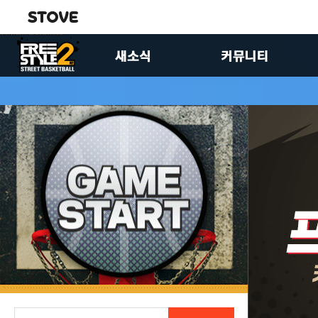
공지사항
자유게시판
업데이트
유저공략실
이벤트
이미지게시판
FS2스토리
제안합니다
패치노트
팬아트게시판
크루 홍보 게시판