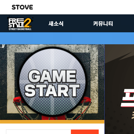
공지사항
자유게시판
업데이트
유저공략실
이벤트
이미지게시판
FS2스토리
제안합니다
패치노트
팬아트게시판
크루 홍보 게시판