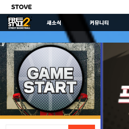
공지사항
자유게시판
업데이트
유저공략실
이벤트
이미지게시판
FS2스토리
제안합니다
패치노트
팬아트게시판
크루 홍보 게시판