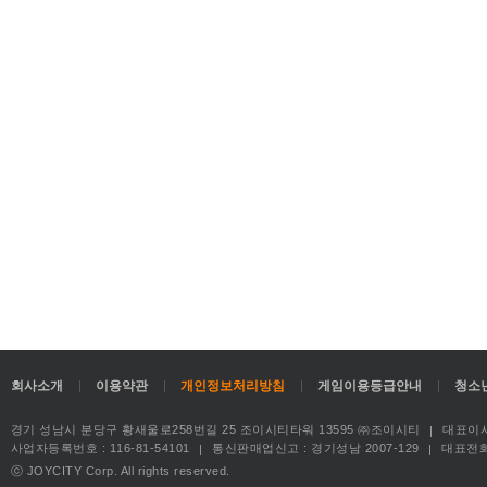
회사소개
이용약관
개인정보처리방침
게임이용등급안내
청소
경기 성남시 분당구 황새울로258번길 25 조이시티타워 13595 ㈜조이시티
대표이사
사업자등록번호 : 116-81-54101
통신판매업신고 : 경기성남 2007-129
대표전화 : 
ⓒ JOYCITY Corp. All rights reserved.