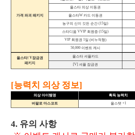
올스타 의상 이동권
W
가격 파괴 패키지
올스타
카드 이동권
(15
)
농구의 신이 깃든 순간
일
VVIP
(15
)
스타디움
회원증
일
VIP
1
회원권
일 (비누적형)
50,000
이벤트 캐시
올스타 셔플카드
V
올스타!
잠금권
패키지
[V]
셔플 잠금권
[능력치 의상 정보]
의상
아이템명
획득 능력치
+1
버팔로 마스코트
올스탯
4. 유의 사항