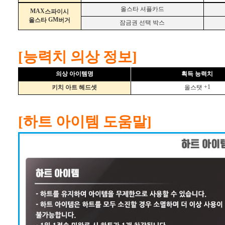
올스타 셔플카드
MAX
스파이시
GM
올스타
버거
잠금권 선택 박스
[능력치 의상 정보]
의상
아이템명
획득 능력치
+1
키치 아트 헤드셋
올스탯
[하트 아이템 도움말]