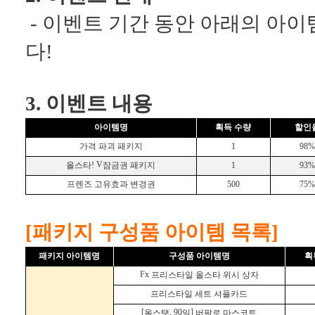
- 이벤트 기간 동안 아래의 아
다!
3. 이벤트 내용
아이템명
획득 수량
할인
가격 파괴 패키지
1
98
V
올스타!
잠금권 패키지
1
93
프렌즈 고유효과 변경권
500
75
[패키지 구성품 아이템 목록]
패키지 아이템명
구성품
아이템명
획
Fx
프리스타일 올스타 위시 상자
프리스타일 세트 셔플카드
[
, 90
]
올스탯
일
버팔로 마스코트