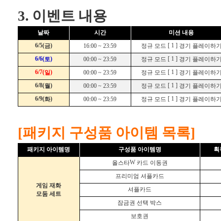
3. 이벤트 내용
날짜
시간
미션 내용
6/5(
)
[ 1 ]
금
16:00 ~ 23:59
정규 모드
경기 플레이하
6/6(
)
[ 1 ]
토
00:00 ~ 23:59
정규 모드
경기 플레이하
6/7(
)
[ 1 ]
일
00:00 ~ 23:59
정규 모드
경기 플레이하
6/8(
)
[ 1 ]
월
00:00 ~ 23:59
정규 모드
경기 플레이하
6/9(
)
[ 1 ]
화
00:00 ~ 23:59
정규 모드
경기 플레이하
[패키지 구성품 아이템 목록]
패키지
아이템명
구성품
아이템명
획
W
올스타
카드 이동권
프리미엄 셔플카드
게임 재화
셔플카드
모둠 세트
잠금권 선택 박스
보호권