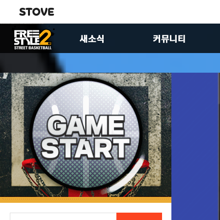
공지사항
자유게시판
업데이트
유저공략실
이벤트
이미지게시판
FS2스토리
제안합니다
패치노트
팬아트게시판
크루 홍보 게시판