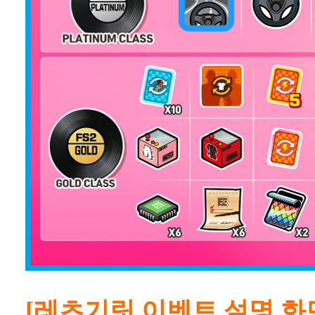
[레츠기릿 이벤트 설명 화