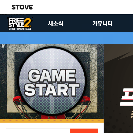
공지사항
자유게시판
업데이트
유저공략실
이벤트
이미지게시판
FS2스토리
제안합니다
패치노트
팬아트게시판
크루 홍보 게시판