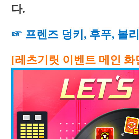
다.
☞ 프렌즈 덩키, 후푸, 볼
[레츠기릿 이벤트 메인 화