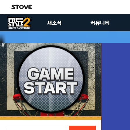
공지사항
자유게시판
업데이트
유저공략실
이벤트
이미지게시판
FS2스토리
제안합니다
패치노트
팬아트게시판
크루 홍보 게시판