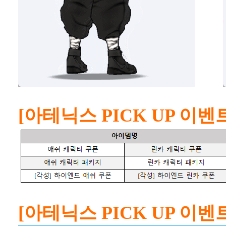
[아테닉스 PICK UP 이
[아테닉스 PICK UP 이벤