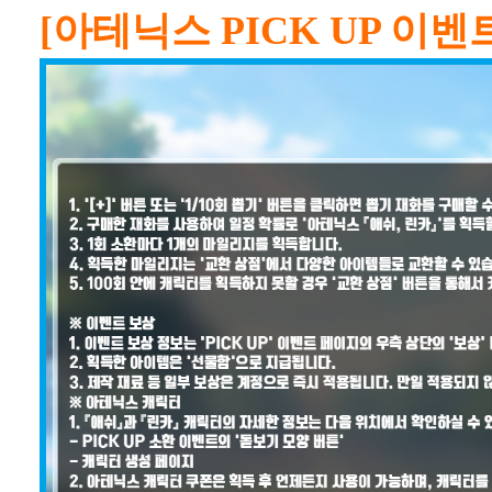
[아테닉스 PICK UP 이벤