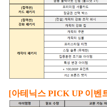
[아테닉스 PICK UP 이