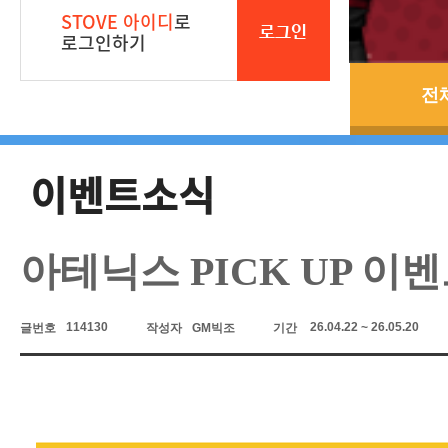
STOVE 아이디
로
로그인
로그인하기
전
이벤트소식
아테닉스 PICK UP 이
114130
26.04.22 ~ 26.05.20
글번호
작성자
GM빅조
기간