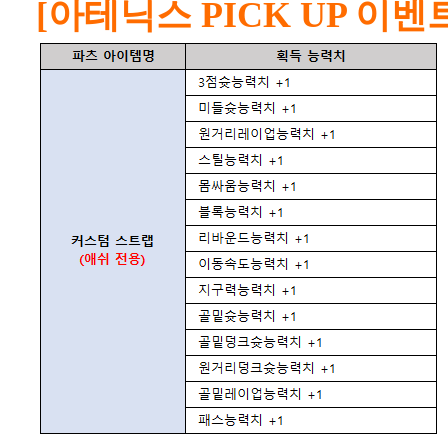
[아테닉스 PICK UP 이