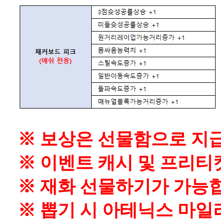
※ 보상은 선물함으로 지
※ 이벤트 캐시 및 프리티
※ 재화 선물하기가 가능
※ 뽑기 시 아테닉스 마일