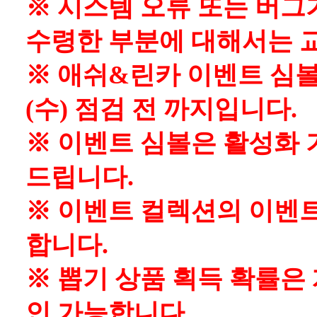
※ 시스템 오류 또는 버그
수령한 부분에 대해서는 교
※ 애쉬&린카 이벤트 심볼 활성
(수) 점검 전 까지입니다.
※ 이벤트 심볼은 활성화
드립니다.
※ 이벤트 컬렉션의 이벤트
합니다.
※ 뽑기 상품 획득 확률은
인 가능합니다.