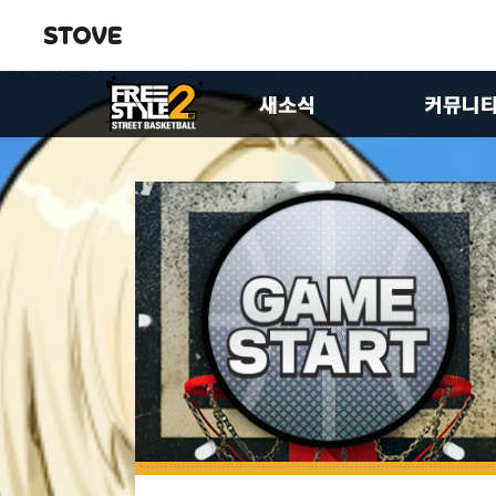
공지사항
자유게시
업데이트
유저공략
이벤트
이미지게
FS2스토리
제안합니
패치노트
팬아트게
크루 홍보