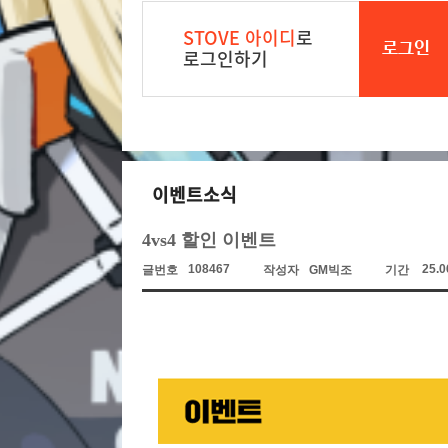
STOVE 아이디
로
로그인
로그인하기
이벤트소식
4vs4 할인 이벤트
108467
25.0
글번호
작성자
GM빅조
기간