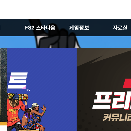
판
대회
초보자 가이드
공식 이미
실
테스트 서버
확률형아이템 소개
시판
스패셜 카드 안내
다
시판
 게시판